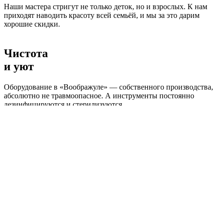
Наши мастера стригут не только деток, но и взрослых. К нам
приходят наводить красоту всей семьёй, и мы за это дарим
хорошие скидки.
Чистота
и уют
Оборудование в «Воображуле» — собственного производства,
абсолютно не травмоопасное. А инструменты постоянно
дезинфицируются и стерилизуются.
Подарки, скидки, плюшки!
Мы дарим скидки постоянным клиентам, постоянно
проводим акции. Например, каждую среду скидки на стрижки
более 30%! Поэтому стричь деток у нас — выгодно!
Сайт собирает файлы Cookie для корректной работы и
аналитики. Используя его, вы соглашаетесь с
Политикой
обработки персональных данных.
Если вам это не подходит
— отключите Cookies в настройках браузера.
Принять